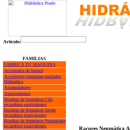
Artículo:
FAMILIAS
FABRICA TU MAQUINA
Accesorios de bronce
Accesorios,campanas,enchufes
Hidraúlica
Acumuladores
Automatismos
Bombas de hormigon Cifa
recambios equivalentes
Bombas de hormigon Junjin
recambios equivalentes
Bombas de hormigon Putzmeister
recambios equivalentes
Racores Neumática A