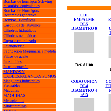
Bombas de hormigon Schwing
recambios equivalentes
Bombas de Hormigón,
Recambios generales
T DE
EMPALME
Bombas Hidraúlicas
RL5
Casquillos de latiguillos
DIAMETRO 6
Cilindros hidraúlicos
Cilindros neumáticos
Engrase centralizado
Estanqueidad
Fabricacion Maquinaria a medida
Filtros de aceite
Inoxidables
Ref. 81100
Instrumentación
MANDOS Y
CABLES,PALANCAS,POMOS
Mangueras Industriales
CODO UNION
CO
Prensables
RL4
TU
Maquinas
DIAMETRO 4
nº13
MAQUINAS
Mecanizados
Minicentralitas