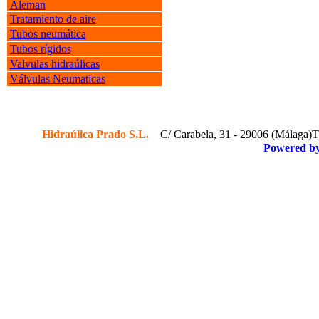
Aleman
Tratamiento de aire
Tubos neumática
Tubos rígidos
Valvulas hidraúlicas
Válvulas Neumaticas
Hidraúlica Prado S.L.
C/ Carabela, 31 - 29006 (Málaga)Tf
Powered b